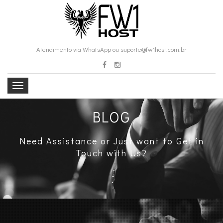
Atendimento via WhatsApp ou suporte@fw1host.com.br
BLOG
Need Assistance or Just want to Get in
Touch with Us?